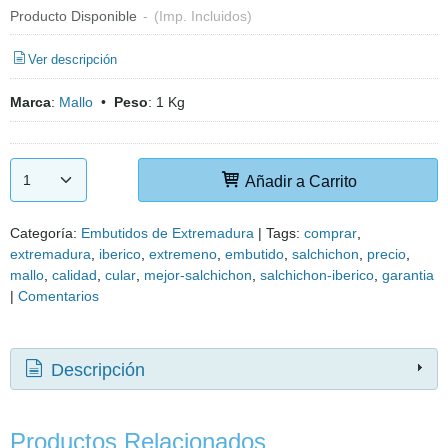
Producto Disponible
-
(Imp. Incluidos)
Ver descripción
Marca
:
Mallo
•
Peso
:
1 Kg
Añadir a Carrito
Categoría:
Embutidos de Extremadura
|
Tags:
comprar
extremadura
iberico
extremeno
embutido
salchichon
precio
mallo
calidad
cular
mejor-salchichon
salchichon-iberico
garantia
|
Comentarios
Descripción
Productos Relacionados