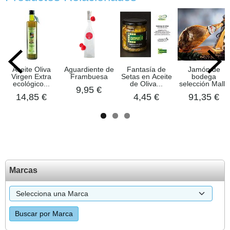
Aceite Oliva
Aguardiente de
Fantasía de
Jamón de
Virgen Extra
Frambuesa
Setas en Aceite
bodega
ecológico...
de Oliva...
selección Mallo
9,95 €
14,85 €
4,45 €
91,35 €
Marcas