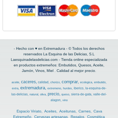
- Hecho con ♥ en Extremadura - © Todos los derechos
reservados La Esquina de las Delicias, S.L
Laesquinadelasdelicias.com - Tienda online especializada
en productos extremeños: Embutidos, Quesos, Aceite,
Jamón, Vinos, Miel . Calidad al mejor precio.
comprar
caceres
calidad
aceite
chorizo
ecologica
embutido
extremadura
iberico
la-esquina-de-
extra
extremeno
hurdes
precio
las-delicias
sierra-de-gata
valle-del-
natural
oliva
queso
alagon
vino
Espacio Viriato
Aceites
Aceitunas
Carnes
Cava
Extremeño
Cervezas artesanas
Regalos
Cosmética