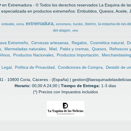
 en Extremadura - © Todos los derechos reservados La Esquina de las 
 especializada en productos extremeños: Embutidos, Quesos, Aceite, Ja
extremadura
iberico
la-esquina-de-las-de
embutido
extra
extremeno
hurdes
del-alagon
vino
ava Extremeño
Cervezas artesanas
Regalos
Cosmética natural
D
s
Mermeladas naturales
Miel
Patés y cremas
Quesos
Refrescos 
Vinos
Productos Nacionales
Productos Importación
Merchandaisin
o Legal
Política de Privacidad
Condiciones de Compra
Desistir de u
41 - 10800 Coria, Cáceres - (España) | gestion@laesquinadelasdelicia
Horario:
00,00 A 24,00 |
Tiempo de Entrega:
1-3 dias
(*) Precios con Impuestos incluidos