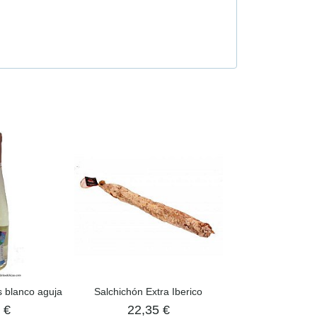
s blanco aguja
Salchichón Extra Iberico
Paleta Ibéric
 €
22,35 €
139,00