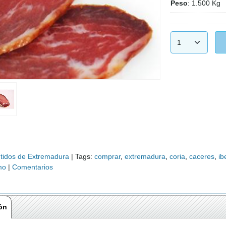
Peso
:
1.500 Kg
idos de Extremadura
|
Tags:
comprar
extremadura
coria
caceres
ib
mo
|
Comentarios
ón