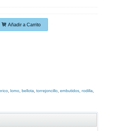
Añadir a Carrito
erico
lomo
bellota
torrejoncillo
embutidos
rodilla