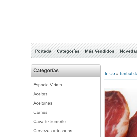
Portada
Categorías
Más Vendidos
Noveda
Categorías
Inicio
»
Embutid
Espacio Viriato
Aceites
Aceitunas
Carnes
Cava Extremeño
Cervezas artesanas