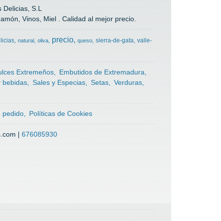
Delicias, S.L
món, Vinos, Miel . Calidad al mejor precio.
precio
licias
sierra-de-gata
valle-
natural
oliva
queso
ulces Extremeños
Embutidos de Extremadura
y bebidas
Sales y Especias
Setas
Verduras
g
n pedido
Políticas de Cookies
s.com |
676085930