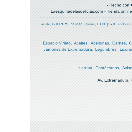
- Hecho con ♥
Laesquinadelasdelicias.com - Tienda online
comprar
caceres
calidad
aceite
chorizo
ecologica
Espacio Viriato
Aceites
Aceitunas
Carnes
C
Jamones de Extremadura
Legumbres
Licore
Ir arriba
Contáctanos
Avis
Av. Extremadura, 