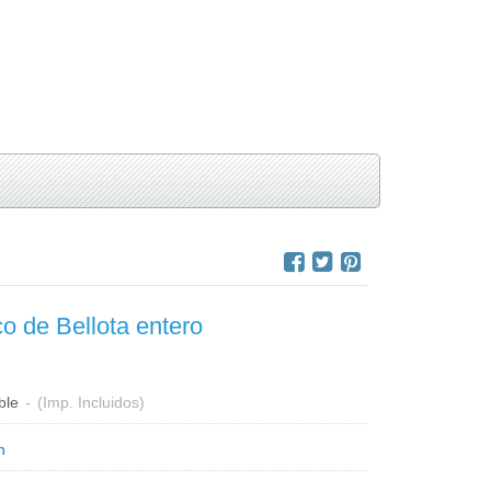
o de Bellota entero
€
ble
-
(Imp. Incluidos)
n