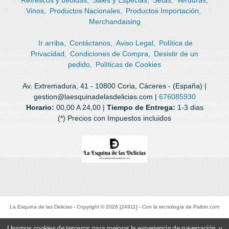
Vinos
Productos Nacionales
Productos Importación
Merchandaising
Ir arriba
Contáctanos
Aviso Legal
Política de
Privacidad
Condiciones de Compra
Desistir de un
pedido
Políticas de Cookies
Av. Extremadura, 41 - 10800 Coria, Cáceres - (España) |
gestion@laesquinadelasdelicias.com |
676085930
Horario:
00,00 A 24,00 |
Tiempo de Entrega:
1-3 dias
(*) Precios con Impuestos incluidos
La Esquina de las Delicias
- Copyright © 2026 [24911] - Con la tecnología de Palbin.com
Usamos cookies de terceros para mejorar la experiencia de navegación, y