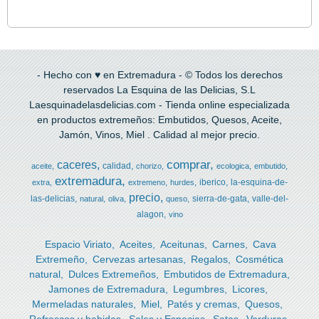
- Hecho con ♥ en Extremadura - © Todos los derechos
reservados La Esquina de las Delicias, S.L
Laesquinadelasdelicias.com - Tienda online especializada
en productos extremeños: Embutidos, Quesos, Aceite,
Jamón, Vinos, Miel . Calidad al mejor precio.
comprar
caceres
calidad
aceite
chorizo
ecologica
embutido
extremadura
iberico
la-esquina-de-
extra
extremeno
hurdes
precio
las-delicias
sierra-de-gata
valle-del-
natural
oliva
queso
alagon
vino
Espacio Viriato
Aceites
Aceitunas
Carnes
Cava
Extremeño
Cervezas artesanas
Regalos
Cosmética
natural
Dulces Extremeños
Embutidos de Extremadura
Jamones de Extremadura
Legumbres
Licores
Mermeladas naturales
Miel
Patés y cremas
Quesos
Refrescos y bebidas
Sales y Especias
Setas
Verduras