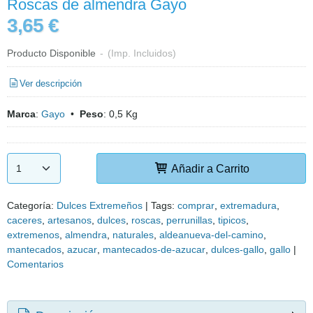
Roscas de almendra Gayo
3,65 €
Producto Disponible
-
(Imp. Incluidos)
Ver descripción
Marca
:
Gayo
•
Peso
:
0,5 Kg
Añadir a Carrito
Categoría:
Dulces Extremeños
|
Tags:
comprar
extremadura
caceres
artesanos
dulces
roscas
perrunillas
tipicos
extremenos
almendra
naturales
aldeanueva-del-camino
mantecados
azucar
mantecados-de-azucar
dulces-gallo
gallo
|
Comentarios