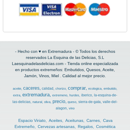
- Hecho con ♥ en Extremadura - © Todos los derechos
reservados La Esquina de las Delicias, S.L
Laesquinadelasdelicias.com - Tienda online especializada
en productos extremeños: Embutidos, Quesos, Aceite,
Jamón, Vinos, Miel . Calidad al mejor precio.
comprar
caceres
calidad
aceite
chorizo
ecologica
embutido
extremadura
iberico
la-esquina-de-
extra
extremeno
hurdes
precio
las-delicias
sierra-de-gata
valle-del-
natural
oliva
queso
alagon
vino
Espacio Viriato
Aceites
Aceitunas
Carnes
Cava
Extremeño
Cervezas artesanas
Regalos
Cosmética