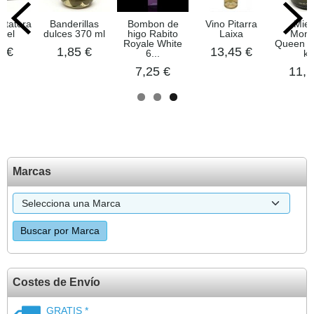
atatera
Banderillas
Bombon de
Vino Pitarra
Miel
Miel
dulces 370 ml
higo Rabito
Laixa
Mont
Royale White
Queen H
5 €
1,85 €
13,45 €
6...
kg
7,25 €
11,1
Marcas
Costes de Envío
GRATIS *