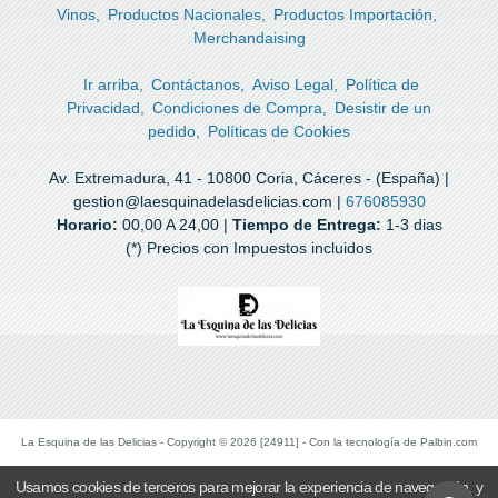
Vinos
Productos Nacionales
Productos Importación
Merchandaising
Ir arriba
Contáctanos
Aviso Legal
Política de
Privacidad
Condiciones de Compra
Desistir de un
pedido
Políticas de Cookies
Av. Extremadura, 41 - 10800 Coria, Cáceres - (España) |
gestion@laesquinadelasdelicias.com |
676085930
Horario:
00,00 A 24,00 |
Tiempo de Entrega:
1-3 dias
(*) Precios con Impuestos incluidos
La Esquina de las Delicias
- Copyright © 2026 [24911] - Con la tecnología de Palbin.com
Usamos cookies de terceros para mejorar la experiencia de navegación, y