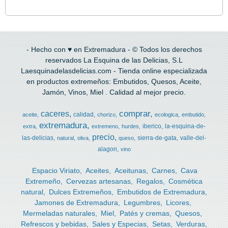
- Hecho con ♥ en Extremadura - © Todos los derechos
reservados La Esquina de las Delicias, S.L
Laesquinadelasdelicias.com - Tienda online especializada
en productos extremeños: Embutidos, Quesos, Aceite,
Jamón, Vinos, Miel . Calidad al mejor precio.
comprar
caceres
calidad
aceite
chorizo
ecologica
embutido
extremadura
iberico
la-esquina-de-
extra
extremeno
hurdes
precio
las-delicias
sierra-de-gata
valle-del-
natural
oliva
queso
alagon
vino
Espacio Viriato
Aceites
Aceitunas
Carnes
Cava
Extremeño
Cervezas artesanas
Regalos
Cosmética
natural
Dulces Extremeños
Embutidos de Extremadura
Jamones de Extremadura
Legumbres
Licores
Mermeladas naturales
Miel
Patés y cremas
Quesos
Refrescos y bebidas
Sales y Especias
Setas
Verduras