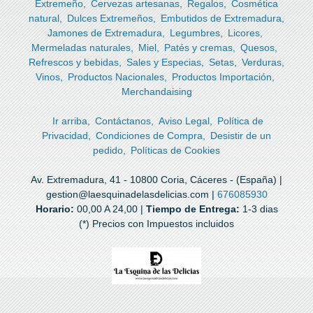
Extremeño
Cervezas artesanas
Regalos
Cosmética
natural
Dulces Extremeños
Embutidos de Extremadura
Jamones de Extremadura
Legumbres
Licores
Mermeladas naturales
Miel
Patés y cremas
Quesos
Refrescos y bebidas
Sales y Especias
Setas
Verduras
Vinos
Productos Nacionales
Productos Importación
Merchandaising
Ir arriba
Contáctanos
Aviso Legal
Política de
Privacidad
Condiciones de Compra
Desistir de un
pedido
Políticas de Cookies
Av. Extremadura, 41 - 10800 Coria, Cáceres - (España) |
gestion@laesquinadelasdelicias.com |
676085930
Horario:
00,00 A 24,00 |
Tiempo de Entrega:
1-3 dias
(*) Precios con Impuestos incluidos