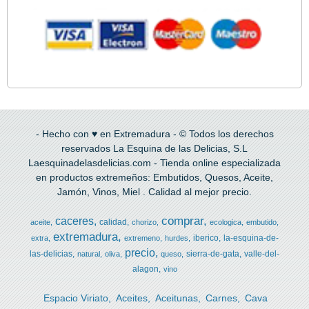
- Hecho con ♥ en Extremadura - © Todos los derechos
reservados La Esquina de las Delicias, S.L
Laesquinadelasdelicias.com - Tienda online especializada
en productos extremeños: Embutidos, Quesos, Aceite,
Jamón, Vinos, Miel . Calidad al mejor precio.
comprar
caceres
calidad
aceite
chorizo
ecologica
embutido
extremadura
iberico
la-esquina-de-
extra
extremeno
hurdes
precio
las-delicias
sierra-de-gata
valle-del-
natural
oliva
queso
alagon
vino
Espacio Viriato
Aceites
Aceitunas
Carnes
Cava