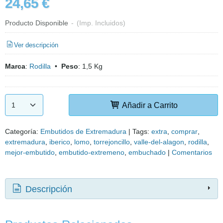
24,65 €
Producto Disponible
-
(Imp. Incluidos)
Ver descripción
Marca
:
Rodilla
•
Peso
:
1,5 Kg
Añadir a Carrito
Categoría:
Embutidos de Extremadura
|
Tags:
extra
comprar
extremadura
iberico
lomo
torrejoncillo
valle-del-alagon
rodilla
mejor-embutido
embutido-extremeno
embuchado
|
Comentarios
Descripción