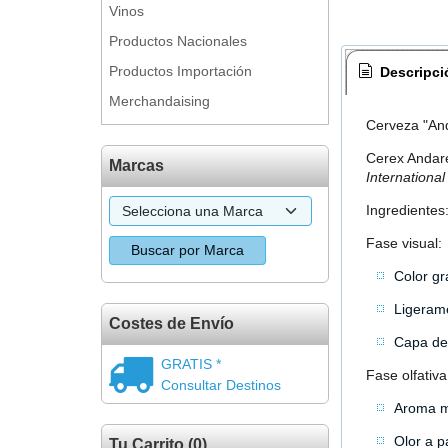
Vinos
Productos Nacionales
Productos Importación
Descripci
Merchandaising
Cerveza "And
Cerex Andare
Marcas
International
Ingredientes:
Fase visual:
Color gr
Ligerame
Costes de Envío
Capa de 
GRATIS *
Fase olfativa
Consultar Destinos
Aroma mo
Olor a p
Tu Carrito (0)