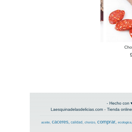
ica de bellota Mallo
Cecina Jabalí
Cho
75,00 €
12,35 €
- Hecho con ♥
Laesquinadelasdelicias.com - Tienda online
comprar
caceres
calidad
aceite
chorizo
ecologica