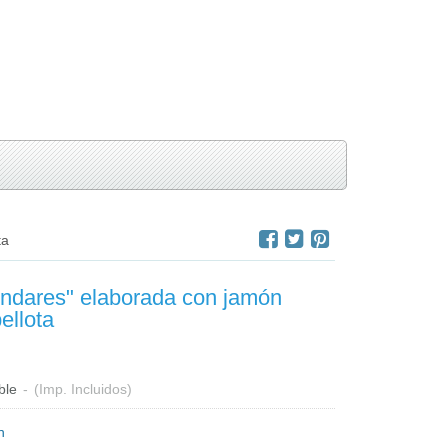
ta
ndares" elaborada con jamón
ellota
ble
-
(Imp. Incluidos)
n