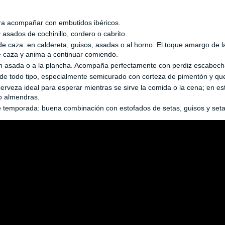
ra acompañar con embutidos ibéricos.
 asados de cochinillo, cordero o cabrito.
e caza: en caldereta, guisos, asadas o al horno. El toque amargo de 
 caza y anima a continuar comiendo.
n asada o a la plancha. Acompaña perfectamente con perdiz escabechada
e todo tipo, especialmente semicurado con corteza de pimentón y qu
erveza ideal para esperar mientras se sirve la comida o la cena; e
o almendras.
 temporada: buena combinación con estofados de setas, guisos y setas a