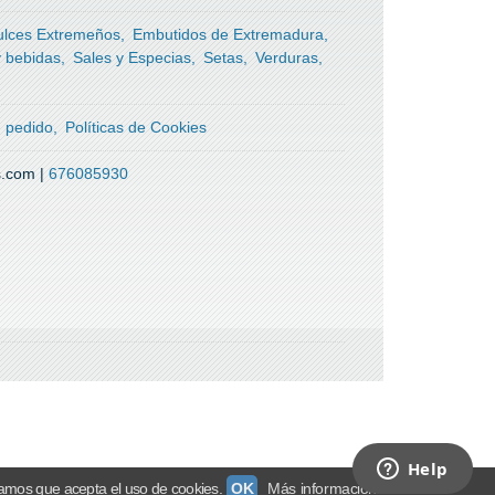
ulces Extremeños
Embutidos de Extremadura
y bebidas
Sales y Especias
Setas
Verduras
g
n pedido
Políticas de Cookies
s.com |
676085930
amos que acepta el uso de cookies.
OK
Más información