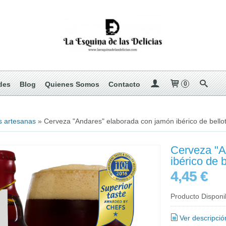
des
Blog
Quienes Somos
Contacto
0
s artesanas
»
Cerveza "Andares" elaborada con jamón ibérico de bello
Cerveza "A
ibérico de b
4,45 €
Producto Disponi
Ver descripció