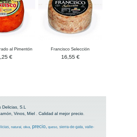
rado al Pimentón
Francisco Selección
Lote de N
,25 €
16,55 €
59,
Delicias, S.L
món, Vinos, Miel . Calidad al mejor precio.
precio
licias
sierra-de-gata
valle-
natural
oliva
queso