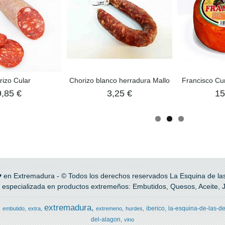
rizo Cular
Chorizo blanco herradura Mallo
Francisco Cu
9,85 €
3,25 €
15
 en Extremadura - © Todos los derechos reservados La Esquina de las 
 especializada en productos extremeños: Embutidos, Quesos, Aceite, Ja
extremadura
iberico
la-esquina-de-las-de
embutido
extra
extremeno
hurdes
del-alagon
vino