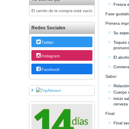
Fresca e
El carrito de la compra está vacío
Fase gustati
Primera impr
Redes Sociales
Su aspec
Twitter
Toques d
pronunci
Instagram
El alcoh
Comienzo
Facebook
Sabor:
Relación
Cuerpo m
Inicio s
cerveza 
Final:
Final se