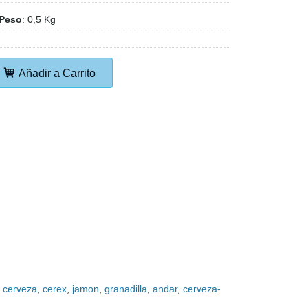
Peso
:
0,5 Kg
Añadir a Carrito
cerveza
cerex
jamon
granadilla
andar
cerveza-