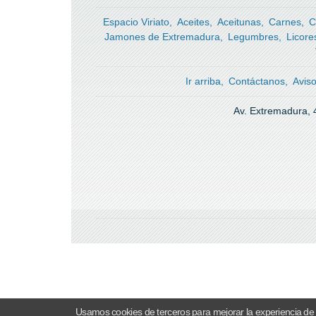
Espacio Viriato
Aceites
Aceitunas
Carnes
C
Jamones de Extremadura
Legumbres
Licore
Ir arriba
Contáctanos
Avis
Av. Extremadura, 
Usamos cookies de terceros para mejorar la experiencia de