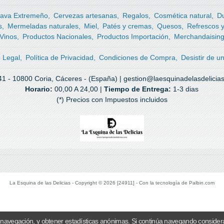
ava Extremeño
Cervezas artesanas
Regalos
Cosmética natural
D
s
Mermeladas naturales
Miel
Patés y cremas
Quesos
Refrescos 
Vinos
Productos Nacionales
Productos Importación
Merchandaisin
o Legal
Política de Privacidad
Condiciones de Compra
Desistir de u
41 - 10800 Coria, Cáceres - (España) | gestion@laesquinadelasdelicia
Horario:
00,00 A 24,00 |
Tiempo de Entrega:
1-3 dias
(*) Precios con Impuestos incluidos
La Esquina de las Delicias
- Copyright © 2026 [24911] - Con la tecnología de Palbin.com
 navegación, y obtener estadísticas anónimas. Si continúa navegando consider