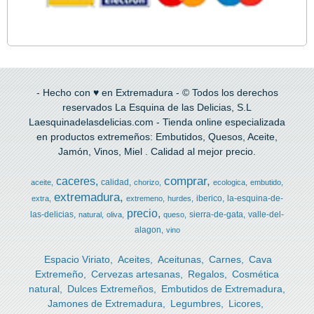
- Hecho con ♥ en Extremadura - © Todos los derechos
reservados La Esquina de las Delicias, S.L
Laesquinadelasdelicias.com - Tienda online especializada
en productos extremeños: Embutidos, Quesos, Aceite,
Jamón, Vinos, Miel . Calidad al mejor precio.
comprar
caceres
calidad
aceite
chorizo
ecologica
embutido
extremadura
iberico
la-esquina-de-
extra
extremeno
hurdes
precio
las-delicias
sierra-de-gata
valle-del-
natural
oliva
queso
alagon
vino
Espacio Viriato
Aceites
Aceitunas
Carnes
Cava
Extremeño
Cervezas artesanas
Regalos
Cosmética
natural
Dulces Extremeños
Embutidos de Extremadura
Jamones de Extremadura
Legumbres
Licores