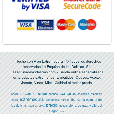
- Hecho con ♥ en Extremadura - © Todos los derechos
reservados La Esquina de las Delicias, S.L
Laesquinadelasdelicias.com - Tienda online especializada
en productos extremeños: Embutidos, Quesos, Aceite,
Jamón, Vinos, Miel . Calidad al mejor precio.
comprar
caceres
calidad
aceite
chorizo
ecologica
embutido
extremadura
iberico
la-esquina-de-
extra
extremeno
hurdes
precio
las-delicias
sierra-de-gata
valle-del-
natural
oliva
queso
alagon
vino