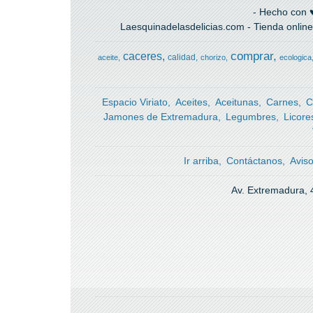
- Hecho con ♥
Laesquinadelasdelicias.com - Tienda online
comprar
caceres
calidad
aceite
chorizo
ecologica
Espacio Viriato
Aceites
Aceitunas
Carnes
C
Jamones de Extremadura
Legumbres
Licore
Ir arriba
Contáctanos
Avis
Av. Extremadura, 