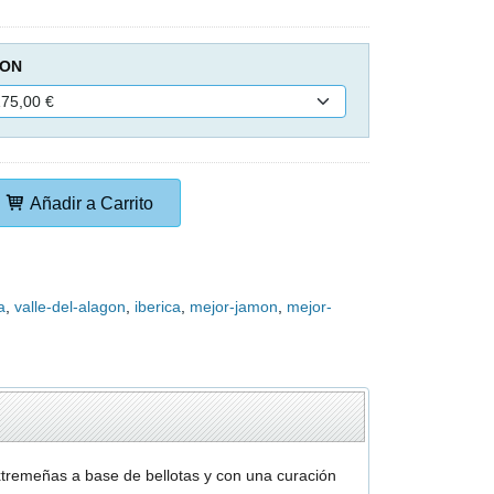
ION
Añadir a Carrito
a
valle-del-alagon
iberica
mejor-jamon
mejor-
xtremeñas a base de bellotas y con una curación