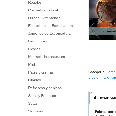
Regalos
Cosmética natural
Dulces Extremeños
Embutidos de Extremadura
D.O. Extrema
Jamones de Extremadura
Legumbres
Licores
Mermeladas naturales
Miel
Categoría:
Jamo
Patés y cremas
precio
mallo
ja
Quesos
Refrescos y bebidas
Sales y Especias
Descripci
Setas
Verduras
Paleta Iberi