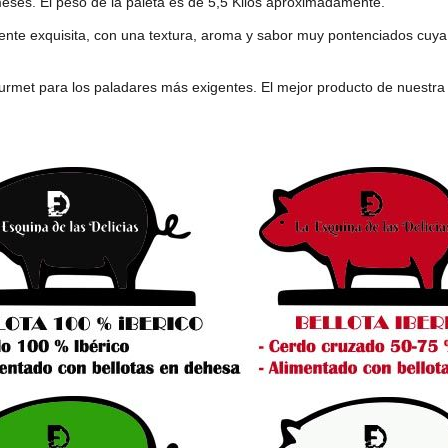
eses. El peso de la paleta es de 5,5 Kilos aproximadamente.
ente exquisita, con una textura, aroma y sabor muy pontenciados cu
rmet para los paladares más exigentes. El mejor producto de nuestra t