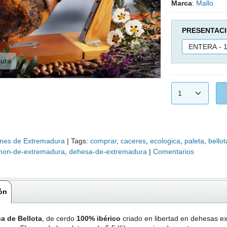
Marca
:
Mallo
PRESENTAC
dura
nes de Extremadura
|
Tags:
comprar
caceres
ecologica
paleta
bellot
mon-de-extremadura
dehesa-de-extremadura
|
Comentarios
ón
ca de Bellota
, de cerdo
100% ibérico
criado en libertad en dehesas e