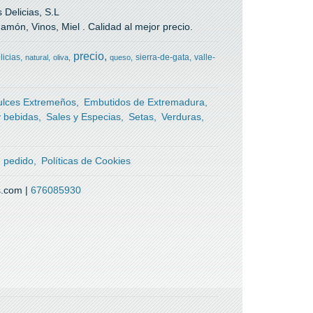
Delicias, S.L
món, Vinos, Miel . Calidad al mejor precio.
precio
licias
sierra-de-gata
valle-
natural
oliva
queso
ulces Extremeños
Embutidos de Extremadura
y bebidas
Sales y Especias
Setas
Verduras
g
n pedido
Políticas de Cookies
s.com |
676085930