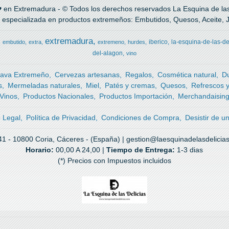
 en Extremadura - © Todos los derechos reservados La Esquina de las 
 especializada en productos extremeños: Embutidos, Quesos, Aceite, Ja
extremadura
iberico
la-esquina-de-las-de
embutido
extra
extremeno
hurdes
del-alagon
vino
ava Extremeño
Cervezas artesanas
Regalos
Cosmética natural
D
s
Mermeladas naturales
Miel
Patés y cremas
Quesos
Refrescos 
Vinos
Productos Nacionales
Productos Importación
Merchandaisin
o Legal
Política de Privacidad
Condiciones de Compra
Desistir de u
41 - 10800 Coria, Cáceres - (España) | gestion@laesquinadelasdelicia
Horario:
00,00 A 24,00 |
Tiempo de Entrega:
1-3 dias
(*) Precios con Impuestos incluidos