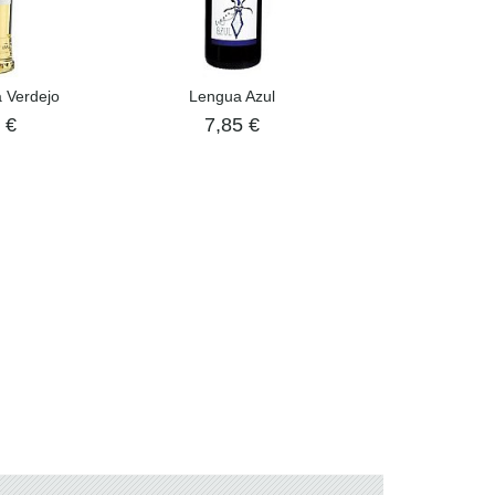
 Verdejo
Lengua Azul
Payva 56 Ba
 €
7,85 €
12,45