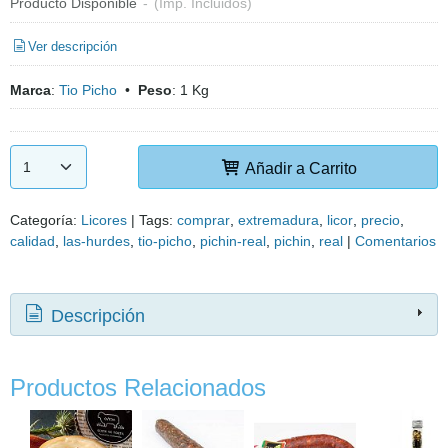
Producto Disponible
-
(Imp. Incluidos)
Ver descripción
Marca
:
Tio Picho
•
Peso
:
1 Kg
Añadir a Carrito
Categoría:
Licores
|
Tags:
comprar
extremadura
licor
precio
calidad
las-hurdes
tio-picho
pichin-real
pichin
real
|
Comentarios
Descripción
Productos Relacionados