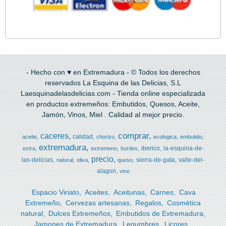
- Hecho con ♥ en Extremadura - © Todos los derechos
reservados La Esquina de las Delicias, S.L
Laesquinadelasdelicias.com - Tienda online especializada
en productos extremeños: Embutidos, Quesos, Aceite,
Jamón, Vinos, Miel . Calidad al mejor precio.
comprar
caceres
calidad
aceite
chorizo
ecologica
embutido
extremadura
iberico
la-esquina-de-
extra
extremeno
hurdes
precio
las-delicias
sierra-de-gata
valle-del-
natural
oliva
queso
alagon
vino
Espacio Viriato
Aceites
Aceitunas
Carnes
Cava
Extremeño
Cervezas artesanas
Regalos
Cosmética
natural
Dulces Extremeños
Embutidos de Extremadura
Jamones de Extremadura
Legumbres
Licores