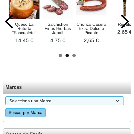
o
Queso La
Salchichón
Chorizo Casero
Regaliz
Retorta
Finas Hierbas
Extra Dulce o
2,65 €
"Pascualete"
Jabalí
Picante
14,45 €
4,75 €
2,65 €
Marcas