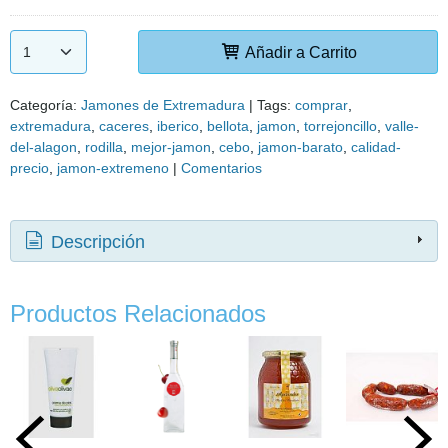
Añadir a Carrito
Categoría:
Jamones de Extremadura
|
Tags:
comprar
extremadura
caceres
iberico
bellota
jamon
torrejoncillo
valle-
del-alagon
rodilla
mejor-jamon
cebo
jamon-barato
calidad-
precio
jamon-extremeno
|
Comentarios
Descripción
Productos Relacionados