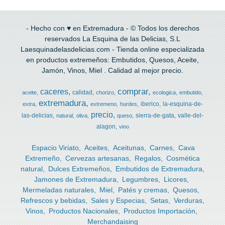
- Hecho con ♥ en Extremadura - © Todos los derechos
reservados La Esquina de las Delicias, S.L
Laesquinadelasdelicias.com - Tienda online especializada
en productos extremeños: Embutidos, Quesos, Aceite,
Jamón, Vinos, Miel . Calidad al mejor precio.
comprar
caceres
calidad
aceite
chorizo
ecologica
embutido
extremadura
iberico
la-esquina-de-
extra
extremeno
hurdes
precio
las-delicias
sierra-de-gata
valle-del-
natural
oliva
queso
alagon
vino
Espacio Viriato
Aceites
Aceitunas
Carnes
Cava
Extremeño
Cervezas artesanas
Regalos
Cosmética
natural
Dulces Extremeños
Embutidos de Extremadura
Jamones de Extremadura
Legumbres
Licores
Mermeladas naturales
Miel
Patés y cremas
Quesos
Refrescos y bebidas
Sales y Especias
Setas
Verduras
Vinos
Productos Nacionales
Productos Importación
Merchandaising