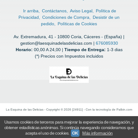
Ir arriba
Contáctanos
Aviso Legal
Política de
Privacidad
Condiciones de Compra
Desistir de un
pedido
Políticas de Cookies
Av. Extremadura, 41 - 10800 Coria, Cáceres - (España) |
gestion@laesquinadelasdelicias.com |
676085930
Horario:
00,00 A 24,00 |
Tiempo de Entrega:
1-3 dias
(*) Precios con Impuestos incluidos
La Esquina de las Delicias
- Copyright © 2026 [24911] - Con la tecnología de Palbin.com
Usamos cookies de terceros para mejorar la experiencia de navegación, y
obtener estadísticas anónimas. Si continúa navegando consideramos que
acepta el uso de cookies.
OK
Más información