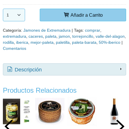
Añadir a Carrito
Categoría:
Jamones de Extremadura
|
Tags:
comprar
extremadura
caceres
paleta
jamon
torrejoncillo
valle-del-alagon
rodilla
iberica
mejor-paleta
paletilla
paleta-barata
50%-iberico
|
Comentarios
Descripción
Productos Relacionados