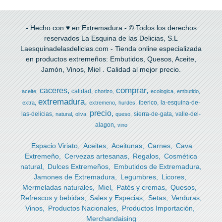
- Hecho con ♥ en Extremadura - © Todos los derechos
reservados La Esquina de las Delicias, S.L
Laesquinadelasdelicias.com - Tienda online especializada
en productos extremeños: Embutidos, Quesos, Aceite,
Jamón, Vinos, Miel . Calidad al mejor precio.
comprar
caceres
calidad
aceite
chorizo
ecologica
embutido
extremadura
iberico
la-esquina-de-
extra
extremeno
hurdes
precio
las-delicias
sierra-de-gata
valle-del-
natural
oliva
queso
alagon
vino
Espacio Viriato
Aceites
Aceitunas
Carnes
Cava
Extremeño
Cervezas artesanas
Regalos
Cosmética
natural
Dulces Extremeños
Embutidos de Extremadura
Jamones de Extremadura
Legumbres
Licores
Mermeladas naturales
Miel
Patés y cremas
Quesos
Refrescos y bebidas
Sales y Especias
Setas
Verduras
Vinos
Productos Nacionales
Productos Importación
Merchandaising