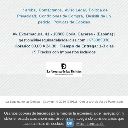
Ir arriba
Contáctanos
Aviso Legal
Política de
Privacidad
Condiciones de Compra
Desistir de un
pedido
Políticas de Cookies
Av. Extremadura, 41 - 10800 Coria, Cáceres - (España) |
gestion@laesquinadelasdelicias.com |
676085930
Horario:
00,00 A 24,00 |
Tiempo de Entrega:
1-3 dias
(*) Precios con Impuestos incluidos
La Esquina de las Delicias
- Copyright © 2026 [24911] - Con la tecnología de Palbin.com
Usamos cookies de terceros para mejorar la experiencia de navegación, y
obtener estadísticas anónimas. Si continúa navegando consideramos que
acepta el uso de cookies.
OK
Más información