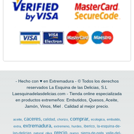
- Hecho con ♥ en Extremadura - © Todos los derechos
reservados La Esquina de las Delicias, S.L
Laesquinadelasdelicias.com - Tienda online especializada
en productos extremeños: Embutidos, Quesos, Aceite,
Jamón, Vinos, Miel . Calidad al mejor precio.
comprar
caceres
calidad
aceite
chorizo
ecologica
embutido
extremadura
iberico
la-esquina-de-
extra
extremeno
hurdes
precio
las-delicias
sierra-de-gata
valle-del-
natural
oliva
queso