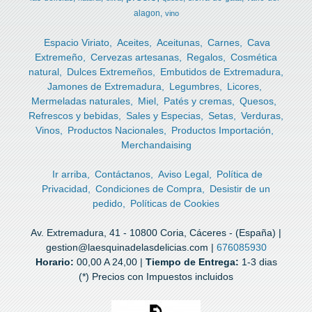
alagon
vino
Espacio Viriato
Aceites
Aceitunas
Carnes
Cava
Extremeño
Cervezas artesanas
Regalos
Cosmética
natural
Dulces Extremeños
Embutidos de Extremadura
Jamones de Extremadura
Legumbres
Licores
Mermeladas naturales
Miel
Patés y cremas
Quesos
Refrescos y bebidas
Sales y Especias
Setas
Verduras
Vinos
Productos Nacionales
Productos Importación
Merchandaising
Ir arriba
Contáctanos
Aviso Legal
Política de
Privacidad
Condiciones de Compra
Desistir de un
pedido
Políticas de Cookies
Av. Extremadura, 41 - 10800 Coria, Cáceres - (España) |
gestion@laesquinadelasdelicias.com |
676085930
Horario:
00,00 A 24,00 |
Tiempo de Entrega:
1-3 dias
(*) Precios con Impuestos incluidos