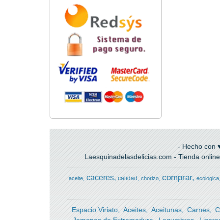
- Hecho con ♥
Laesquinadelasdelicias.com - Tienda online
comprar
caceres
calidad
aceite
chorizo
ecologica
Espacio Viriato
Aceites
Aceitunas
Carnes
C