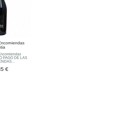
 Encomiendas
tia
 Encomiendas
TO PAGO DE LAS
NDAS...
85 €