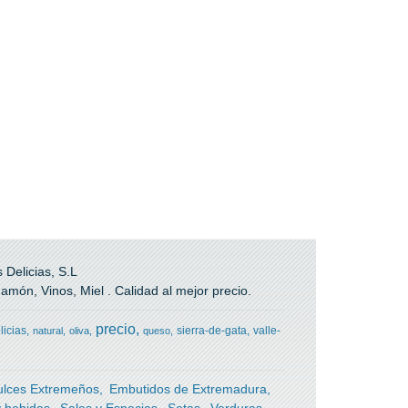
Delicias, S.L
món, Vinos, Miel . Calidad al mejor precio.
precio
licias
sierra-de-gata
valle-
natural
oliva
queso
ulces Extremeños
Embutidos de Extremadura