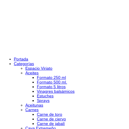
Portada
Categorías
Espacio Viriato
Aceites
Formato 250 ml
Formato 500 ml.
Formato 5 litros
Vinagres balsámicos
Estuches
Sprays
Aceitunas
Carnes
Carne de toro
Carne de ciervo
Carne de jabalí
Cava Extremeño