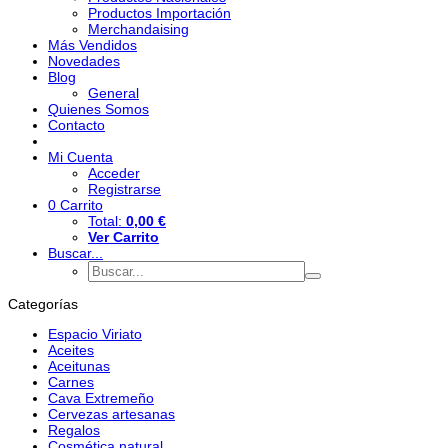
Productos Importación
Merchandaising
Más Vendidos
Novedades
Blog
General
Quienes Somos
Contacto
Mi Cuenta
Acceder
Registrarse
0
Carrito
Total:
0,00 €
Ver Carrito
Buscar...
Categorías
Espacio Viriato
Aceites
Aceitunas
Carnes
Cava Extremeño
Cervezas artesanas
Regalos
Cosmética natural