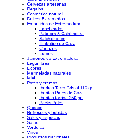
Cervezas artesanas
Regalos
Cosmética natural
Dulces Extremeños
Embutidos de Extremadura
Loncheados
Patatera & Calabacera
Salchichones
Embutido de Caza
Chorizos
Lomos
Jamones de Extremadura
Legumbres
Licores
Mermeladas naturales
Miel
Patés y cremas
Iberitos Tarro Cristal 110 gr.
Iberitos Patés de Caza
Iberitos tarrina 250 gr.
Packs Patés
Quesos
Refrescos y bebidas
Sales y Especias
Setas
Verduras
Vinos
Productos Nacionales