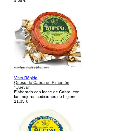
9,85 €
Vista Rápida
Queso de Cabra en Pimentón
"Queval"
Elaborado con leche de Cabra, con
las mejores codiciones de higiene...
11,35 €